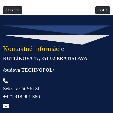
Predchádzajúci článok: Zoznam vydaných licencií a pracovísk vyšetrovac
Nasledujúc
Predch.
Nasl.
Kontaktné informácie
KUTLÍKOVA 17, 851 02 BRATISLAVA
/budova TECHNOPOL/
Sekretariát SKIZP
+421 918 901 386