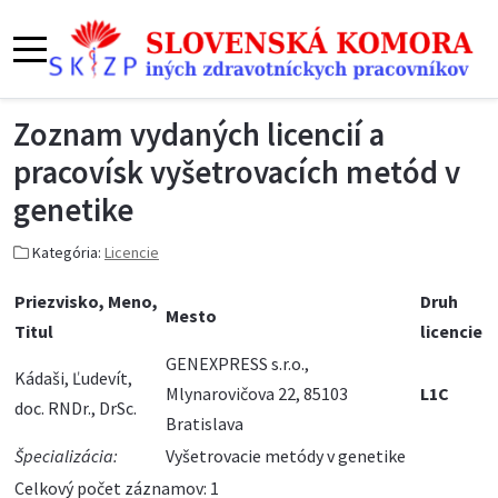
Zoznam vydaných licencií a
pracovísk vyšetrovacích metód v
genetike
Kategória:
Licencie
Priezvisko, Meno,
Druh
Mesto
Titul
licencie
GENEXPRESS s.r.o.,
Kádaši, Ľudevít,
Mlynarovičova 22, 85103
L1C
doc. RNDr., DrSc.
Bratislava
Špecializácia:
Vyšetrovacie metódy v genetike
Celkový počet záznamov: 1