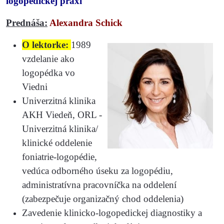
logopedickej praxi
Prednáša:
Alexandra Schick
O lektorke:
1989
vzdelanie ako
logopédka vo
Viedni
Univerzitná klinika
AKH Viedeň, ORL -
Univerzitná klinika/
klinické oddelenie
foniatrie-logopédie,
vedúca odborného úseku za logopédiu,
administratívna pracovníčka na oddelení
(zabezpečuje organizačný chod oddelenia)
Zavedenie klinicko-logopedickej diagnostiky a