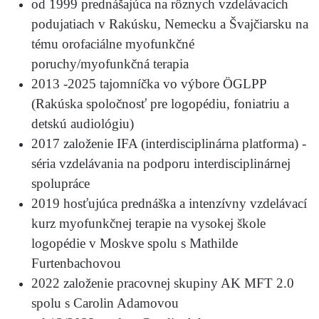
od 1999 prednášajúca na rôznych vzdelávacích
podujatiach v Rakúsku, Nemecku a Švajčiarsku na
tému orofaciálne myofunkčné
poruchy/myofunkčná terapia
2013 -2025 tajomníčka vo výbore ÖGLPP
(Rakúska spoločnosť pre logopédiu, foniatriu a
detskú audiológiu)
2017 založenie IFA (interdisciplinárna platforma) -
séria vzdelávania na podporu interdisciplinárnej
spolupráce
2019 hosťujúca prednáška a intenzívny vzdelávací
kurz myofunkčnej terapie na vysokej škole
logopédie v Moskve spolu s Mathilde
Furtenbachovou
2022 založenie pracovnej skupiny AK MFT 2.0
spolu s Carolin Adamovou