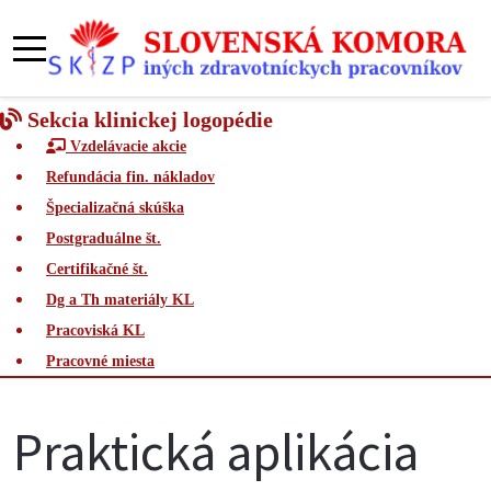
Sekcia klinickej logopédie
Vzdelávacie akcie
Refundácia fin. nákladov
Špecializačná skúška
Postgraduálne št.
Certifikačné št.
Dg a Th materiály KL
Pracoviská KL
Pracovné miesta
Praktická aplikácia