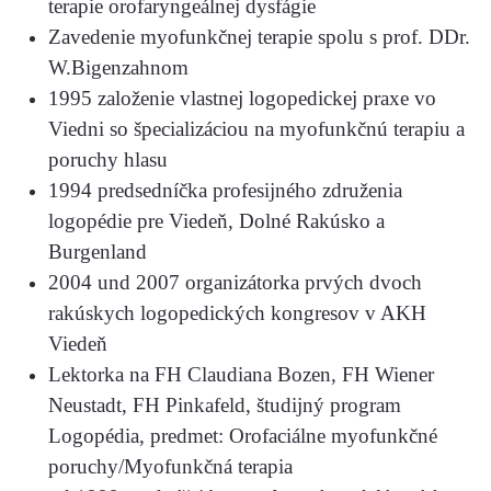
terapie orofaryngeálnej dysfágie
Zavedenie myofunkčnej terapie spolu s prof. DDr.
W.Bigenzahnom
1995 založenie vlastnej logopedickej praxe vo
Viedni so špecializáciou na myofunkčnú terapiu a
poruchy hlasu
1994 predsedníčka profesijného združenia
logopédie pre Viedeň, Dolné Rakúsko a
Burgenland
2004 und 2007 organizátorka prvých dvoch
rakúskych logopedických kongresov v AKH
Viedeň
Lektorka na FH Claudiana Bozen, FH Wiener
Neustadt, FH Pinkafeld, študijný program
Logopédia, predmet: Orofaciálne myofunkčné
poruchy/Myofunkčná terapia