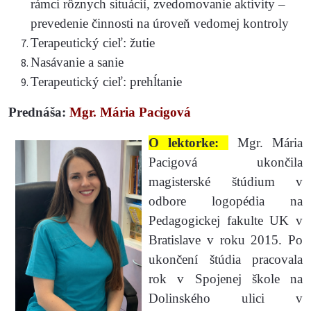
rámci rôznych situácií, zvedomovanie aktivity –
prevedenie činnosti na úroveň vedomej kontroly
Terapeutický cieľ: žutie
Nasávanie a sanie
Terapeutický cieľ: prehĺtanie
Prednáša:
Mgr. Mária Pacigová
O lektorke:
Mgr. Mária
Pacigová ukončila
magisterské štúdium v
odbore logopédia na
Pedagogickej fakulte UK v
Bratislave v roku 2015. Po
ukončení štúdia pracovala
rok v Spojenej škole na
Dolinského ulici v