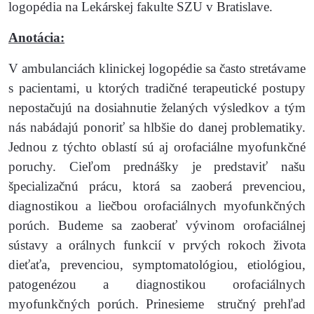
logopédia na Lekárskej fakulte SZU v Bratislave.
Anotácia:
V ambulanciách klinickej logopédie sa často stretávame
s pacientami, u ktorých tradičné terapeutické postupy
nepostačujú na dosiahnutie želaných výsledkov a tým
nás nabádajú ponoriť sa hlbšie do danej problematiky.
Jednou z týchto oblastí sú aj orofaciálne myofunkčné
poruchy. Cieľom prednášky je predstaviť našu
špecializačnú prácu, ktorá sa zaoberá prevenciou,
diagnostikou a liečbou orofaciálnych myofunkčných
porúch. Budeme sa zaoberať vývinom orofaciálnej
sústavy a orálnych funkcií v prvých rokoch života
dieťaťa, prevenciou, symptomatológiou, etiológiou,
patogenézou a diagnostikou orofaciálnych
myofunkčných porúch. Prinesieme stručný prehľad