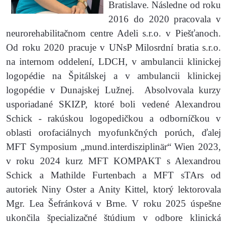
Bratislave. Následne od roku
2016 do 2020 pracovala v
neurorehabilitačnom centre Adeli s.r.o. v Piešťanoch.
Od roku 2020 pracuje v UNsP Milosrdní bratia s.r.o.
na internom oddelení, LDCH, v ambulancii klinickej
logopédie na Špitálskej a v ambulancii klinickej
logopédie v Dunajskej Lužnej. Absolvovala kurzy
usporiadané SKIZP, ktoré boli vedené Alexandrou
Schick - rakúskou logopedičkou a odborníčkou v
oblasti orofaciálnych myofunkčných porúch, ďalej
MFT Symposium „mund.interdisziplinär“ Wien 2023,
v roku 2024 kurz MFT KOMPAKT s Alexandrou
Schick a Mathilde Furtenbach a MFT sTArs od
autoriek Niny Oster a Anity Kittel, ktorý lektorovala
Mgr. Lea Šefránková v Brne. V roku 2025 úspešne
ukončila špecializačné štúdium v odbore klinická