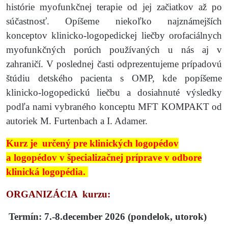
histórie myofunkčnej terapie od jej začiatkov až po
súčastnosť. Opíšeme niekoľko najznámejších
konceptov klinicko-logopedickej liečby orofaciálnych
myofunkčných porúch používaných u nás aj v
zahraničí. V poslednej časti odprezentujeme prípadovú
štúdiu detského pacienta s OMP, kde popíšeme
klinicko-logopedickú liečbu a dosiahnuté výsledky
podľa nami vybraného konceptu MFT KOMPAKT od
autoriek M. Furtenbach a I. Adamer.
Kurz je určený pre klinických logopédov
a logopédov v špecializačnej príprave v odbore
klinická logopédia.
ORGANIZÁCIA kurzu:
Termín: 7.-8.december 2026 (pondelok, utorok)